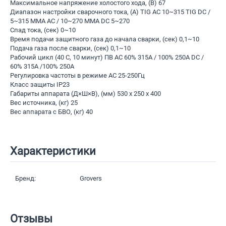
Максимальное напряжение холостого хода, (В) 67
Диапазон настройки сварочного тока, (A) ТIG AC 10~315 ТIG DC /
5~315 MMA AC / 10~270 MMA DC 5~270
Спад тока, (сек) 0~10
Время подачи защитного газа до начала сварки, (сек) 0,1~10
Подача газа после сварки, (сек) 0,1~10
Рабочий цикл (40 С, 10 минут) ПВ AC 60% 315A / 100% 250A DC /
60% 315A /100% 250A
Регулировка частоты в режиме АС 25-250Гц
Класс защиты IP23
Габариты аппарата (Д×Ш×В), (мм) 530 x 250 x 400
Вес источника, (кг) 25
Вес аппарата с БВО, (кг) 40
Характеристики
Бренд:
Grovers
Отзывы